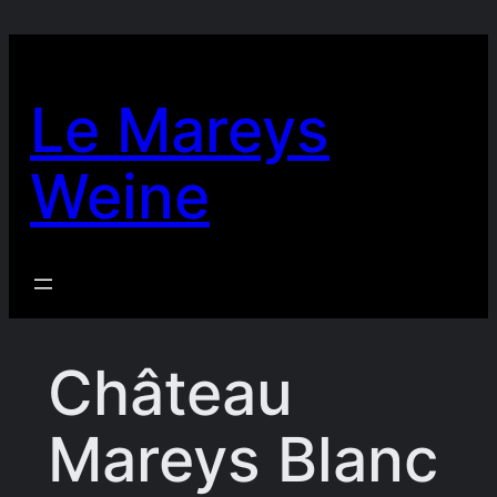
Zum
Inhalt
springen
Le Mareys
Weine
Château
Mareys Blanc