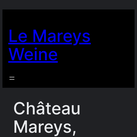
Zum
Inhalt
springen
Le Mareys
Weine
Château
Mareys,