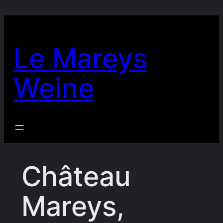
Zum
Inhalt
springen
Le Mareys
Weine
Château
Mareys,